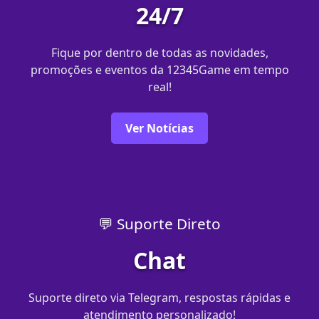
24/7
Fique por dentro de todas as novidades,
promoções e eventos da 12345Game em tempo
real!
Ver Notícias
💬 Suporte Direto
Chat
Suporte direto via Telegram, respostas rápidas e
atendimento personalizado!