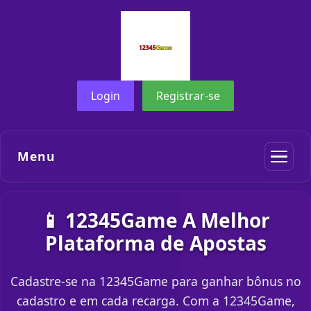
Login
Registrar-se
Menu
📱 12345Game A Melhor
Plataforma de Apostas
Cadastre-se na 12345Game para ganhar bônus no
cadastro e em cada recarga. Com a 12345Game,