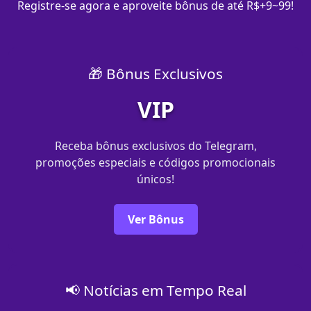
Registre-se agora e aproveite bônus de até R$+9~99!
🎁 Bônus Exclusivos
VIP
Receba bônus exclusivos do Telegram,
promoções especiais e códigos promocionais
únicos!
Ver Bônus
📢 Notícias em Tempo Real