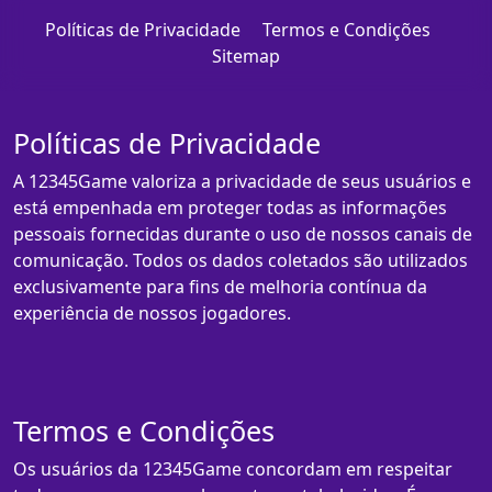
Políticas de Privacidade
Termos e Condições
Sitemap
Políticas de Privacidade
A 12345Game valoriza a privacidade de seus usuários e
está empenhada em proteger todas as informações
pessoais fornecidas durante o uso de nossos canais de
comunicação. Todos os dados coletados são utilizados
exclusivamente para fins de melhoria contínua da
experiência de nossos jogadores.
Termos e Condições
Os usuários da 12345Game concordam em respeitar