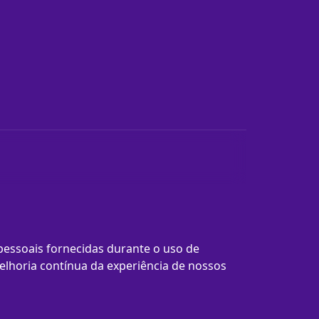
pessoais fornecidas durante o uso de
elhoria contínua da experiência de nossos