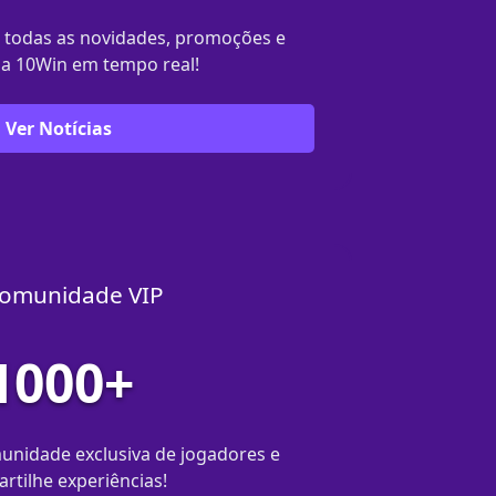
e todas as novidades, promoções e
a 10Win em tempo real!
Ver Notícias
Comunidade VIP
1000+
unidade exclusiva de jogadores e
rtilhe experiências!