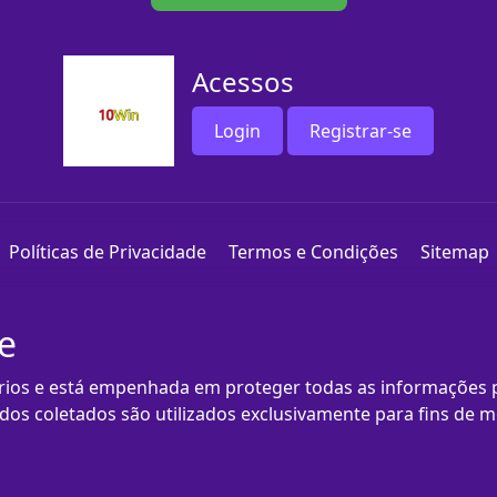
Acessos
Login
Registrar-se
Políticas de Privacidade
Termos e Condições
Sitemap
de
ários e está empenhada em proteger todas as informações 
os coletados são utilizados exclusivamente para fins de m