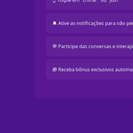
👆 Toque em "Entrar" ou "Join"
🔔 Ative as notificações para não p
💬 Participe das conversas e interaj
🎁 Receba bônus exclusivos autom