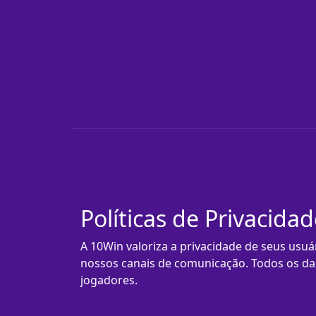
Políticas de Privacida
A 10Win valoriza a privacidade de seus usu
nossos canais de comunicação. Todos os dad
jogadores.