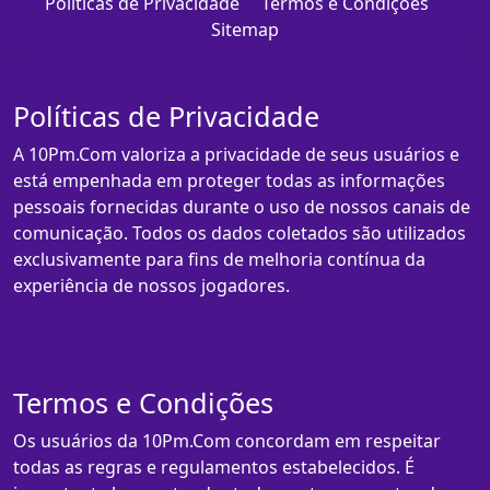
Políticas de Privacidade
Termos e Condições
Sitemap
Políticas de Privacidade
A 10Pm.Com valoriza a privacidade de seus usuários e
está empenhada em proteger todas as informações
pessoais fornecidas durante o uso de nossos canais de
comunicação. Todos os dados coletados são utilizados
exclusivamente para fins de melhoria contínua da
experiência de nossos jogadores.
Termos e Condições
Os usuários da 10Pm.Com concordam em respeitar
todas as regras e regulamentos estabelecidos. É